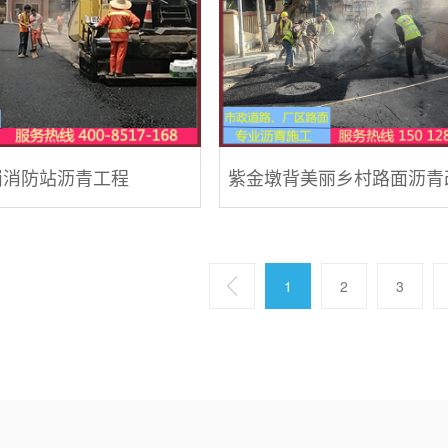
岗消防站沥青工程
紫金墩背美丽乡村路面沥青
1
2
3