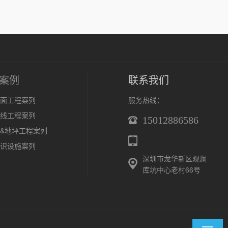
案例
联系我们
面工程案列
服务热线：
线工程案列
15012886586
&地坪工程案列
识设施案列
深圳市龙华新区观澜
库坑中心老村66号