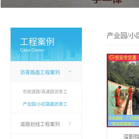
产业园/小
工程案例
Case Center
沥青路面工程案列
市政道路/高速路沥青工
程
产业园/小区路面沥青工
程
道路划线工程案列
深职