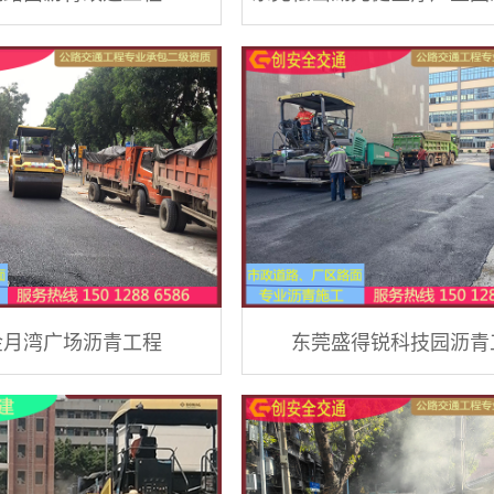
金月湾广场沥青工程
东莞盛得锐科技园沥青