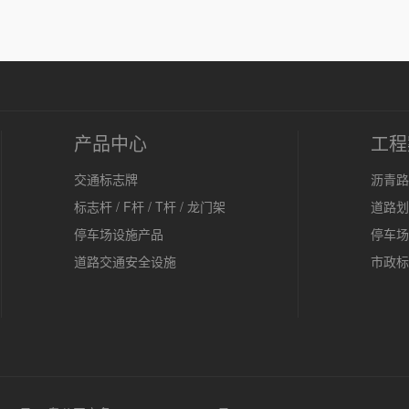
产品中心
工程
交通标志牌
沥青路
标志杆 / F杆 / T杆 / 龙门架
道路划
停车场设施产品
停车场
道路交通安全设施
市政标