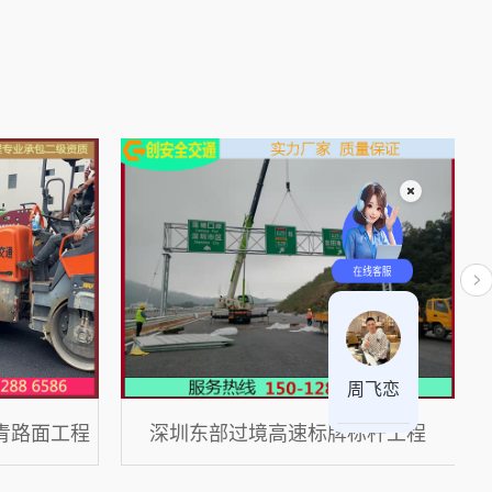
在
线
客
咨询时间 周一至周日 8:00-18:00
服
周飞恋
青路面工程
深圳东部过境高速标牌标杆工程