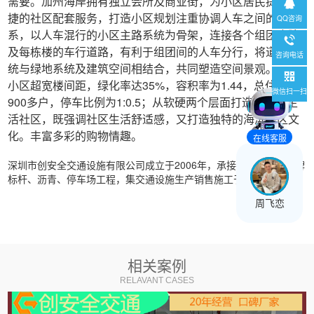
需要。加州海岸拥有独立会所及商业街，为小区居民提供便
捷的社区配套服务，打造小区规划注重协调人车之间的关
QQ咨询
系，以人车混行的小区主路系统为骨架，连接各个组团庭院
及每栋楼的车行道路，有利于组团间的人车分行，将道路系
咨询电话
统与绿地系统及建筑空间相结合，共同塑造空间景观。
小区超宽楼间距，绿化率达35%，容积率为1.44，总住户为
微信扫一扫
900多户，停车比例为1:0.5；从软硬两个层面打造现代化生
活社区，既强调社区生活舒适感，又打造独特的海滨社区文
化。丰富多彩的购物情趣。
在线客服
深圳市创安全交通设施有限公司成立于2006年，承接交通标线、标牌
标杆、沥青、停车场工程，集交通设施生产销售施工于一体。
周飞恋
相关案例
RELAVANT CASES