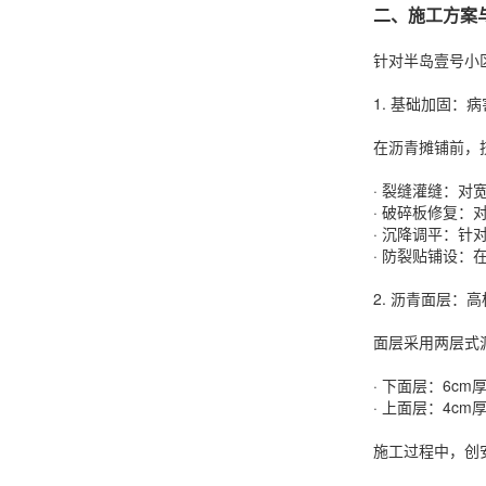
二、施工方案
针对半岛壹号小
1. 基础加固：
在沥青摊铺前，
· 裂缝灌缝：
· 破碎板修复
· 沉降调平：
· 防裂贴铺设
2. 沥青面层：
面层采用两层式
· 下面层：6c
· 上面层：4c
施工过程中，创