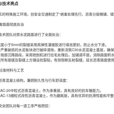
与技术亮点
区的特殊施工环境，创安全交通制定了“病害处理先行、沥青分层摊铺、错
病害路面彻底处治
技术团队对原水泥路面进行了全面处治：
对宽度小于5mm的裂缝采用高弹性灌缝胶进行填充密封，防止水分下渗。
：对严重破损的水泥板块进行破碎清除，重新浇筑C30水泥混凝土基层，确
针对局部沉降路段，采用铣刨机进行拉毛处理后，加铺调平层，消除路面积
：在所有接缝及裂缝上方铺设抗裂贴，有效阻断反射裂缝，延长沥青路面使
高标准材料与工艺
沥青混凝土结构，兼顾耐久性与行车舒适度：
m厚AC-20中粒式沥青混凝土，作为承重层，具有良好的抗车辙能力。
m厚AC-13细粒式改性沥青混凝土，作为磨耗层，具有优异的抗滑性能和平
安全团队对每一道工序严格把控：