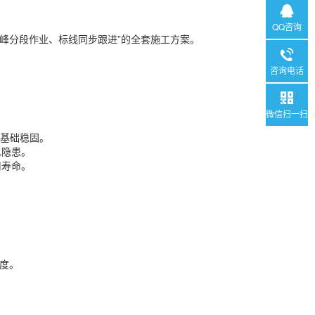
QQ咨询
峰分段作业、标线同步跟进”的全套施工方案。
咨询电话
微信扫一扫
保基础稳固。
水隐患。
用寿命。
整度。