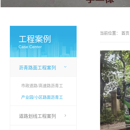
当前位置：
首页
工程案例
Case Center
沥青路面工程案列
市政道路/高速路沥青工
程
产业园/小区路面沥青工
程
道路划线工程案列