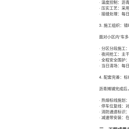
· 温度控制：沥
· 压实工艺：
· 接缝处理：每
3. 施工组织：
面对小区内“车
· 分区分段施
· 夜间抢工：主
· 全程安全围
· 当日清场：
4. 配套完善：
沥青摊铺完成后
· 热熔标线施
· 停车位复线：
· 消防通道标
· 减速带安装