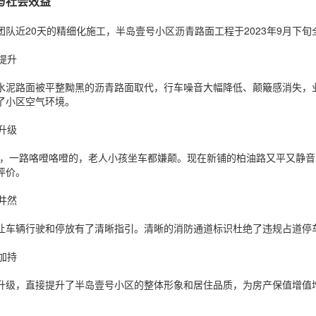
与社会效益
团队近20天的精细化施工，半岛壹号小区沥青路面工程于2023年9月下
著提升
水泥路面被平整黝黑的沥青路面取代，行车噪音大幅降低、颠簸感消失，
了小区空气环境。
面升级
区，一路咯噔咯噔的，老人小孩坐车都嫌颠。现在新铺的柏油路又平又静音
评价。
序井然
让车辆行驶和停放有了清晰指引。清晰的消防通道标识杜绝了违规占道停
得加持
升级，直接提升了半岛壹号小区的整体形象和居住品质，为房产保值增值