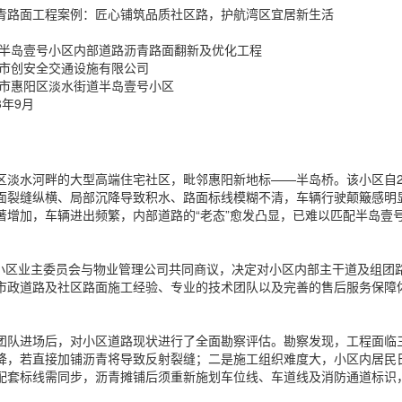
青路面工程案例：匠心铺筑品质社区路，护航湾区宜居新生活
阳半岛壹号小区内部道路沥青路面翻新及优化工程
圳市创安全交通设施有限公司
州市惠阳区淡水街道半岛壹号小区
3年9月
区淡水河畔的大型高端住宅社区，毗邻惠阳新地标——半岛桥。该小区自2
面裂缝纵横、局部沉降导致积水、路面标线模糊不清，车辆行驶颠簸感明显
著增加，车辆进出频繁，内部道路的“老态”愈发凸显，已难以匹配半岛壹
，经小区业主委员会与物业管理公司共同商议，决定对小区内部主干道及组
市政道路及社区路面施工经验、专业的技术团队以及完善的售后服务保障
团队进场后，对小区道路现状进行了全面勘察评估。勘察发现，工程面临
降，若直接加铺沥青将导致反射裂缝；二是施工组织难度大，小区内居民
配套标线需同步，沥青摊铺后须重新施划车位线、车道线及消防通道标识