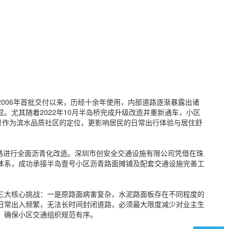
006年首批交付以来，历经十余年使用，内部道路逐渐暴露出诸
。尤其随着2022年10月半岛桥完成升级改造并重新通车，小区
号作为滨水品质社区的定位，更影响居民的日常出行体验与居住舒
团路进行全面沥青化改造。深圳市创安全交通设施有限公司凭借在珠
体系，成功承接半岛壹号小区沥青路面摊铺及配套交通设施完善工
三大核心挑战：一是原路面病害复杂，水泥路面板存在不同程度的
日常出入频繁，无法长时间封闭道路，必须最大限度减少对业主生
，确保小区交通组织规范有序。