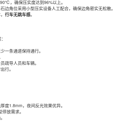
90℃，确保压实度达到96%以上。
沿石边角位采用小型压实设备人工配合，确保边角密实无松散。
体，
行车无跳车感
。
案：
至少一条通道保持通行。
。
全员疏导人员和车辆。
常出行。
厚度1.8mm，夜间反光效果优异。
车型停放需求。
通。
。