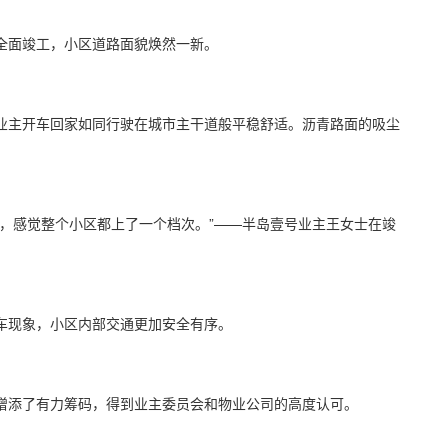
旬全面竣工，小区道路面貌焕然一新。
业主开车回家如同行驶在城市主干道般平稳舒适。沥青路面的吸尘
，感觉整个小区都上了一个档次。”——半岛壹号业主王女士在竣
车现象，小区内部交通更加安全有序。
增添了有力筹码，得到业主委员会和物业公司的高度认可。