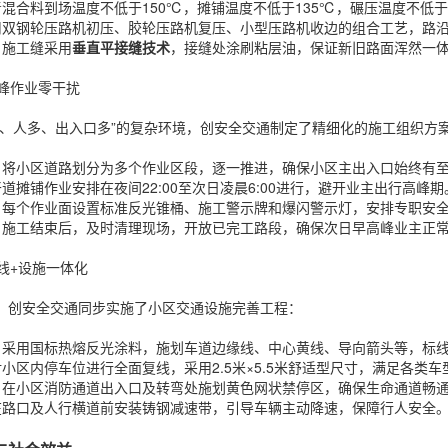
青混合料到场温度不低于150℃，摊铺温度不低于135℃，碾压温度不低于
采用双钢轮压路机初压、胶轮压路机复压、小型压路机收边的组合工艺，路
日施工缝采用
垂直平接缝技术
，接缝处涂刷粘层油，保证新旧路面浑然一
错峰作业零干扰
多、人多、出入口多”的复杂环境，创安全交通制定了精细化的施工组织方
工：将小区道路划分为多个作业区段，逐一推进，确保小区主出入口始终有
干道摊铺作业安排在夜间22:00至次日凌晨6:00进行，避开业主出行高峰期
护：每个作业面设置标准反光锥桶、施工警示牌和爆闪警示灯，安排专职安
每日施工结束后，及时清理现场，开放已完工路段，确保次日早高峰业主正
标线+设施一体化
，创安全交通同步实施了小区交通设施完善工程：
划：采用国标热熔反光涂料，施划车道边缘线、中心黄线、导向箭头等，标线
对小区内停车位进行全面复线，采用2.5米×5.5米舒适型尺寸，满足各类
识：在小区消防通道出入口及转弯处施划黄色网状禁停区，确保生命通道畅
：在路口及人行横道前安装铸钢减速带，引导车辆主动降速，保障行人安全