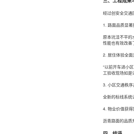
三、工程成果
经过创安全交通
1. 路面品质显
原本坑洼不平的
性能也有效改善
2. 居住体验全
“以前开车进小
工验收现场如是
3. 小区交通秩
全新的标线系统
4. 物业价值获
沥青路面的品质
四、结语